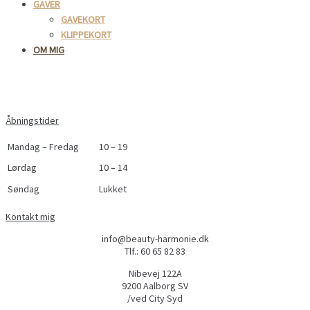
GAVER
GAVEKORT
KLIPPEKORT
OM MIG
Åbningstider
Mandag – Fredag
10 – 19
Lørdag
10 – 14
Søndag
Lukket
Kontakt mig
info@beauty-harmonie.dk
Tlf.: 60 65 82 83
Nibevej 122A
9200 Aalborg SV
/ved City Syd