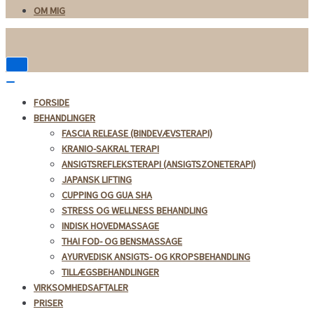
OM MIG
Tænd/sluk
for
Tænd/sluk
navigation
for
FORSIDE
navigation
BEHANDLINGER
FASCIA RELEASE (BINDEVÆVSTERAPI)
KRANIO-SAKRAL TERAPI
ANSIGTSREFLEKSTERAPI (ANSIGTSZONETERAPI)
JAPANSK LIFTING
CUPPING OG GUA SHA
STRESS OG WELLNESS BEHANDLING
INDISK HOVEDMASSAGE
THAI FOD- OG BENSMASSAGE
AYURVEDISK ANSIGTS- OG KROPSBEHANDLING
TILLÆGSBEHANDLINGER
VIRKSOMHEDSAFTALER
PRISER